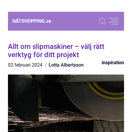
NÄTSHOPPING.
se
Allt om slipmaskiner – välj rätt
verktyg för ditt projekt
inspiration
02 februari 2024
Lotta Albertsson