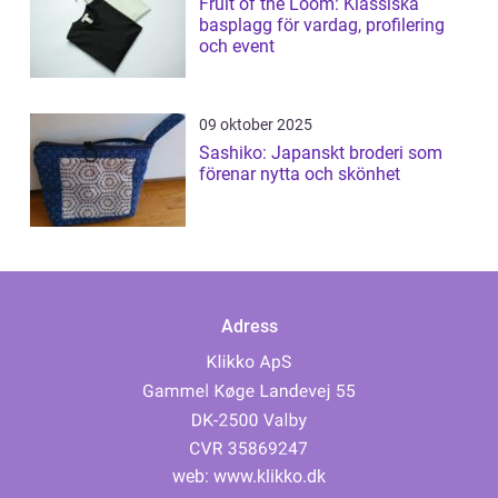
Fruit of the Loom: Klassiska
basplagg för vardag, profilering
och event
09 oktober 2025
Sashiko: Japanskt broderi som
förenar nytta och skönhet
Adress
web:
www.klikko.dk