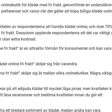
onlinebutik för kläder med fri frakt, genomförde en undersökni
 preferenser och vanor när det gäller att köpa billiga kläder onli
iteten av respondenterna att handla kläder online, och över 70
 få fri frakt. Dessutom upplevde respondenterna att det var viktigt 
r utan extra kostnad.
line fri frakt” är en attraktiv förmån för konsumenter och kan vara
der online fri frakt” skiljer sig från varandra
ine fri frakt” skiljer sig åt mellan olika onlinebutiker. Några viktig
erar på att erbjuda kläder till mycket låga priser, men kvaliteten 
tt läsa recensioner och bedöma kvaliteten innan du gör ett
 ha ett bredare sortiment av kläder, medan andra kan vara