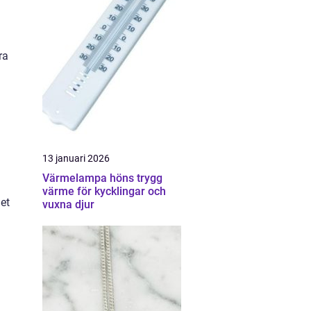
ra
13 januari 2026
Värmelampa höns trygg
värme för kycklingar och
det
vuxna djur