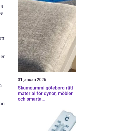
ng
ne
%
att
 en
31 januari 2026
a
Skumgummi göteborg rätt
material för dynor, möbler
och smarta
kan
hemmalösningar