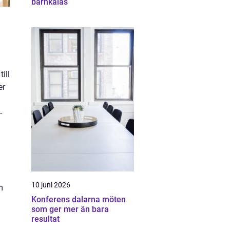
barnkalas
ill
er
-
10 juni 2026
m
Konferens dalarna möten
som ger mer än bara
resultat