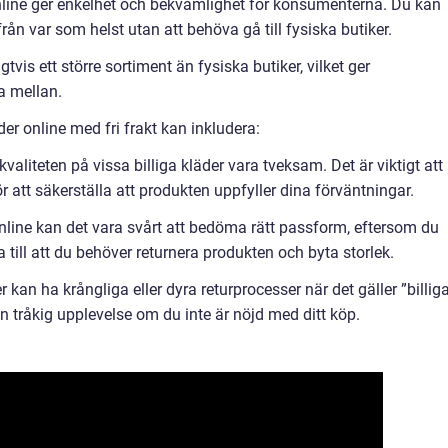
nline ger enkelhet och bekvämlighet för konsumenterna. Du kan
ån var som helst utan att behöva gå till fysiska butiker.
gtvis ett större sortiment än fysiska butiker, vilket ger
ja mellan.
er online med fri frakt kan inkludera:
valiteten på vissa billiga kläder vara tveksam. Det är viktigt att
r att säkerställa att produkten uppfyller dina förväntningar.
nline kan det vara svårt att bedöma rätt passform, eftersom du
 till att du behöver returnera produkten och byta storlek.
 kan ha krångliga eller dyra returprocesser när det gäller ”billig
 en tråkig upplevelse om du inte är nöjd med ditt köp.