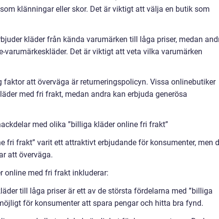
som klänningar eller skor. Det är viktigt att välja en butik som
rbjuder kläder från kända varumärken till låga priser, medan and
-varumärkeskläder. Det är viktigt att veta vilka varumärken
g faktor att överväga är returneringspolicyn. Vissa onlinebutiker
a kläder med fri frakt, medan andra kan erbjuda generösa
ckdelar med olika ”billiga kläder online fri frakt”
ine fri frakt” varit ett attraktivt erbjudande för konsumenter, men 
ar att överväga.
 online med fri frakt inkluderar:
äder till låga priser är ett av de största fördelarna med ”billiga
t möjligt för konsumenter att spara pengar och hitta bra fynd.