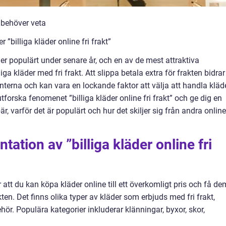
u behöver veta
 ”billiga kläder online fri frakt”
 mer populärt under senare år, och en av de mest attraktiva
iga kläder med fri frakt. Att slippa betala extra för frakten bidrar t
erna och kan vara en lockande faktor att välja att handla kläd
utforska fenomenet ”billiga kläder online fri frakt” och ge dig en
, varför det är populärt och hur det skiljer sig från andra online
ation av ”billiga kläder online fri
är att du kan köpa kläder online till ett överkomligt pris och få de
ten. Det finns olika typer av kläder som erbjuds med fri frakt,
ehör. Populära kategorier inkluderar klänningar, byxor, skor,