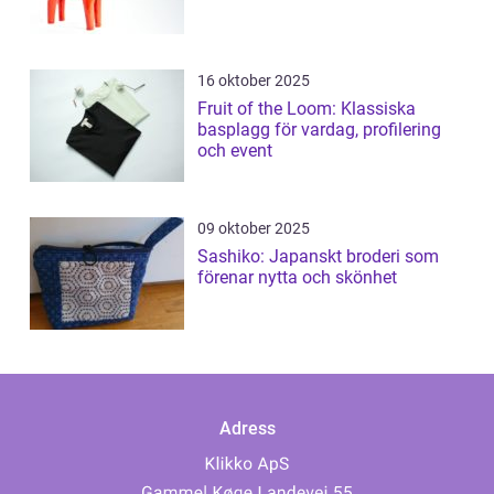
16 oktober 2025
Fruit of the Loom: Klassiska
basplagg för vardag, profilering
och event
09 oktober 2025
Sashiko: Japanskt broderi som
förenar nytta och skönhet
Adress