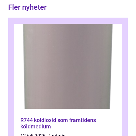
Fler nyheter
R744 koldioxid som framtidens
köldmedium
12 juli 2026
admin