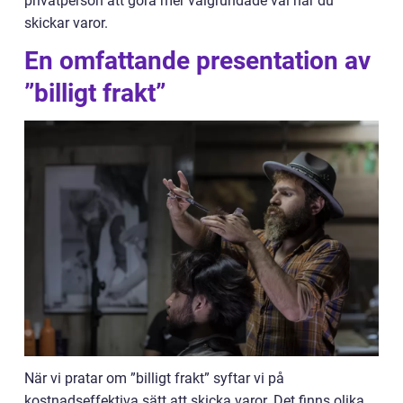
privatperson att göra mer välgrundade val när du
skickar varor.
En omfattande presentation av
”billigt frakt”
När vi pratar om ”billigt frakt” syftar vi på
kostnadseffektiva sätt att skicka varor. Det finns olika