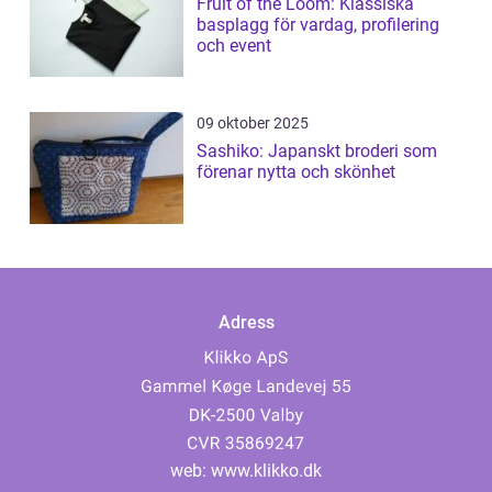
Fruit of the Loom: Klassiska
basplagg för vardag, profilering
och event
09 oktober 2025
Sashiko: Japanskt broderi som
förenar nytta och skönhet
Adress
web:
www.klikko.dk