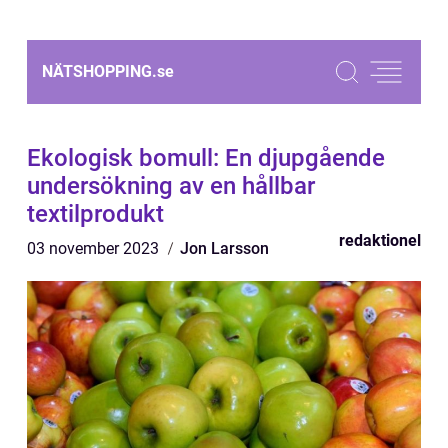
NÄTSHOPPING.
se
Ekologisk bomull: En djupgående
undersökning av en hållbar
textilprodukt
redaktionel
03 november 2023
Jon Larsson