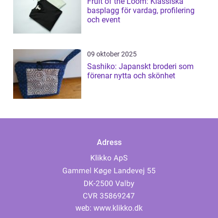
Fruit of the Loom: Klassiska
basplagg för vardag, profilering
och event
09 oktober 2025
Sashiko: Japanskt broderi som
förenar nytta och skönhet
Adress
web:
www.klikko.dk