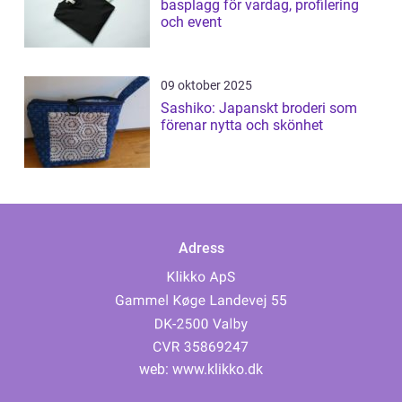
basplagg för vardag, profilering
och event
09 oktober 2025
Sashiko: Japanskt broderi som
förenar nytta och skönhet
Adress
web:
www.klikko.dk