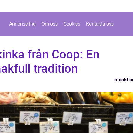
Annonsering
Om oss
Cookies
Kontakta oss
kinka från Coop: En
akfull tradition
redaktio