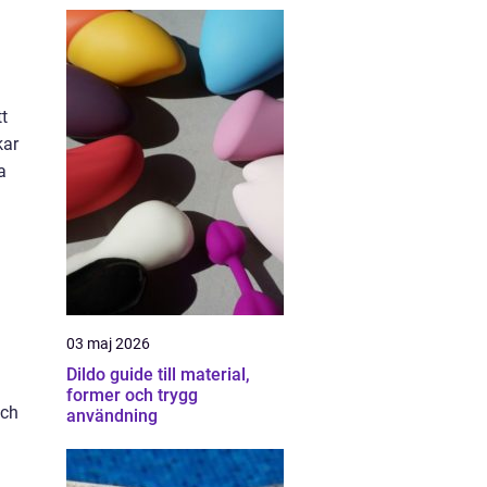
tt
kar
a
03 maj 2026
Dildo guide till material,
former och trygg
och
användning