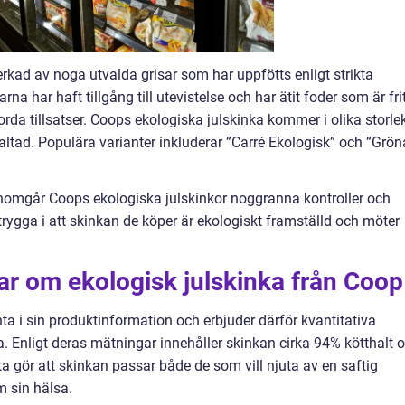
verkad av noga utvalda grisar som har uppfötts enligt strikta
rna har haft tillgång till utevistelse och har ätit foder som är fri
a tillsatser. Coops ekologiska julskinka kommer i olika storle
altad. Populära varianter inkluderar ”Carré Ekologisk” och ”Grön
genomgår Coops ekologiska julskinkor noggranna kontroller och
trygga i att skinkan de köper är ekologiskt framställd och möter
ar om ekologisk julskinka från Coop
nta i sin produktinformation och erbjuder därför kvantitativa
. Enligt deras mätningar innehåller skinkan cirka 94% kötthalt 
tta gör att skinkan passar både de som vill njuta av en saftig
m sin hälsa.