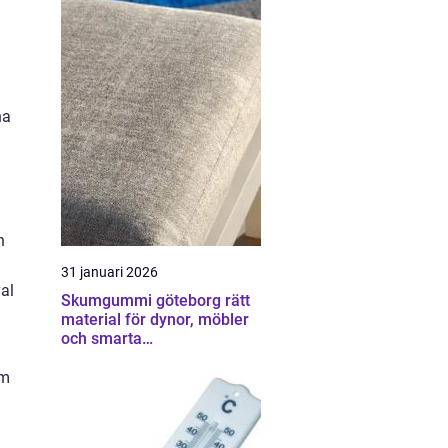
na
n
31 januari 2026
al
Skumgummi göteborg rätt
material för dynor, möbler
och smarta
hemmalösningar
om