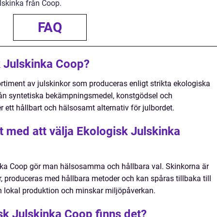
ulskinka från Coop.
FAQ
k Julskinka Coop?
rtiment av julskinkor som produceras enligt strikta ekologiska
 från syntetiska bekämpningsmedel, konstgödsel och
 ett hållbart och hälsosamt alternativ för julbordet.
et med att välja Ekologisk Julskinka
nka Coop gör man hälsosamma och hållbara val. Skinkorna är
er, produceras med hållbara metoder och kan spåras tillbaka till
 lokal produktion och minskar miljöpåverkan.
sk Julskinka Coop finns det?