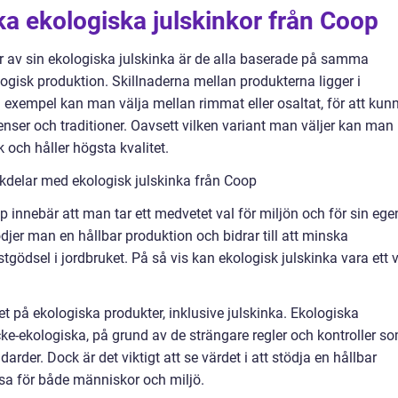
ika ekologiska julskinkor från Coop
er av sin ekologiska julskinka är de alla baserade på samma
ogisk produktion. Skillnaderna mellan produkterna ligger i
l exempel kan man välja mellan rimmat eller osaltat, för att kun
nser och traditioner. Oavsett vilken variant man väljer kan man
 och håller högsta kvalitet.
kdelar med ekologisk julskinka från Coop
p innebär att man tar ett medvetet val för miljön och för sin ege
jer man en hållbar produktion och bidrar till att minska
ödsel i jordbruket. På så vis kan ekologisk julskinka vara ett v
t på ekologiska produkter, inklusive julskinka. Ekologiska
cke-ekologiska, på grund av de strängare regler och kontroller s
arder. Dock är det viktigt att se värdet i att stödja en hållbar
älsa för både människor och miljö.