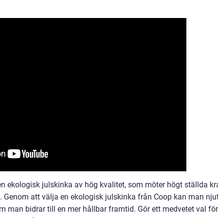
ekologisk julskinka av hög kvalitet, som möter högt ställda kr
on. Genom att välja en ekologisk julskinka från Coop kan man nju
m man bidrar till en mer hållbar framtid. Gör ett medvetet val för