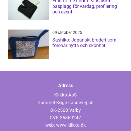
Fruit of the Loom: Klassiska
basplagg för vardag, profilering
och event
09 oktober 2025
Sashiko: Japanskt broderi som
förenar nytta och skönhet
Adress
web:
www.klikko.dk