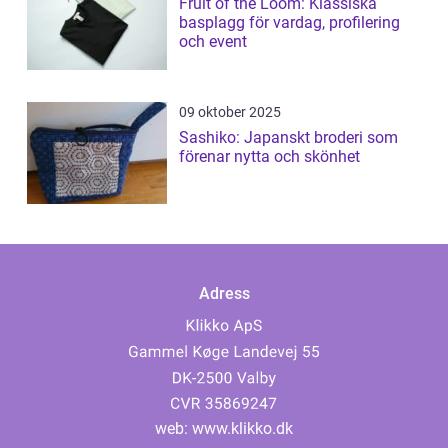
Fruit of the Loom: Klassiska
basplagg för vardag, profilering
och event
09 oktober 2025
Sashiko: Japanskt broderi som
förenar nytta och skönhet
Adress
web:
www.klikko.dk