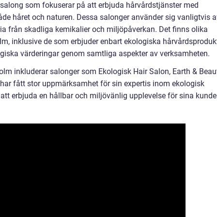
n salong som fokuserar på att erbjuda hårvårdstjänster med
e håret och naturen. Dessa salonger använder sig vanligtvis a
ria från skadliga kemikalier och miljöpåverkan. Det finns olika
olm, inklusive de som erbjuder enbart ekologiska hårvårdsproduk
ogiska värderingar genom samtliga aspekter av verksamheten.
holm inkluderar salonger som Ekologisk Hair Salon, Earth & Beaut
har fått stor uppmärksamhet för sin expertis inom ekologisk
t erbjuda en hållbar och miljövänlig upplevelse för sina kunder