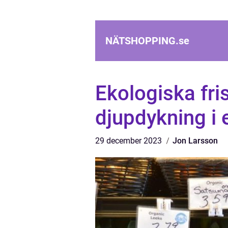
NÄTSHOPPING.
se
Ekologiska fri
djupdykning i 
29 december 2023
Jon Larsson