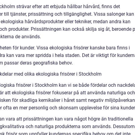
ockholm strävar efter att erbjuda hållbar hårvård, finns det
ill tjänster, prissättning och tillgänglighet. Vissa salonger kan
v ekologiska hårvårdsprodukter eller tekniker, medan andra kan
 och produkter. Prissättningen kan också skilja sig åt, beroende 
ukterna de används.
gheten för kunder. Vissa ekologiska frisörer kanske bara finns i
a kan vara mer spridda i hela staden. Det är viktigt för kundern
som passar deras geografiska behov.
delar med olika ekologiska frisörer i Stockholm
ologiska frisörer i Stockholm kan vi se både fördelar och nackdel
r att ekologiska frisörer fokuserar på att använda naturliga och
risken för skadliga kemikalier i håret samt negativ miljöpåverkan
r ofta en mer personlig och skonsam upplevelse för sina kunder
n vara att prissättningen kan vara något högre än traditionella
ögkvalitativa och naturliga produkterna som används. Dessutom
gisk frisör som uppfyller kundernas specifika behov om det inte