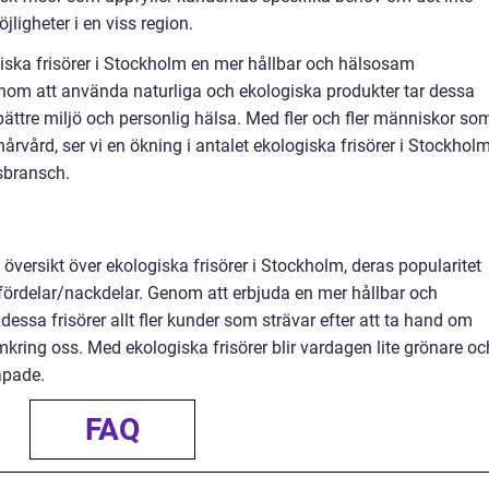
öjligheter i en viss region.
ska frisörer i Stockholm en mer hållbar och hälsosam
nom att använda naturliga och ekologiska produkter tar dessa
en bättre miljö och personlig hälsa. Med fler och fler människor so
rvård, ser vi en ökning i antalet ekologiska frisörer i Stockhol
sbransch.
g översikt över ekologiska frisörer i Stockholm, deras popularitet
 fördelar/nackdelar. Genom att erbjuda en mer hållbar och
ssa frisörer allt fler kunder som strävar efter att ta hand om
mkring oss. Med ekologiska frisörer blir vardagen lite grönare oc
apade.
FAQ