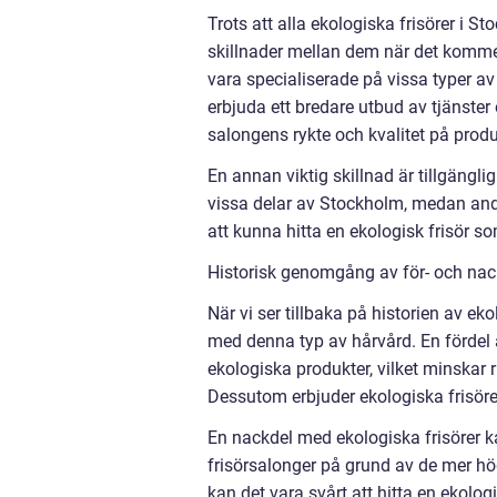
Trots att alla ekologiska frisörer i St
skillnader mellan dem när det kommer t
vara specialiserade på vissa typer a
erbjuda ett bredare utbud av tjänster
salongens rykte och kvalitet på prod
En annan viktig skillnad är tillgängli
vissa delar av Stockholm, medan andr
att kunna hitta en ekologisk frisör 
Historisk genomgång av för- och nack
När vi ser tillbaka på historien av ek
med denna typ av hårvård. En fördel ä
ekologiska produkter, vilket minskar 
Dessutom erbjuder ekologiska frisöre
En nackdel med ekologiska frisörer ka
frisörsalonger på grund av de mer h
kan det vara svårt att hitta en ekolo