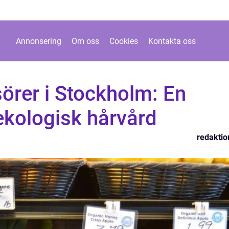
Annonsering
Om oss
Cookies
Kontakta oss
sörer i Stockholm: En
ekologisk hårvård
redaktio