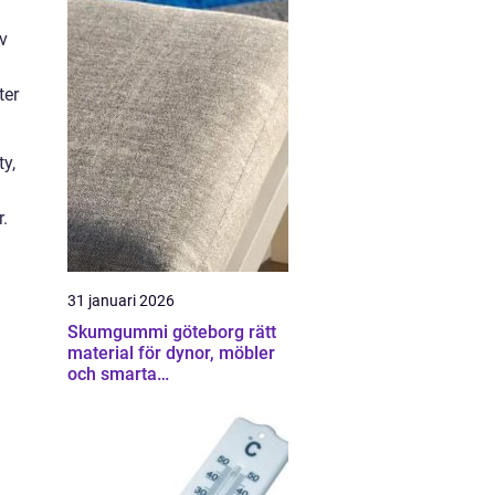
v
ter
y,
.
31 januari 2026
Skumgummi göteborg rätt
material för dynor, möbler
och smarta
hemmalösningar