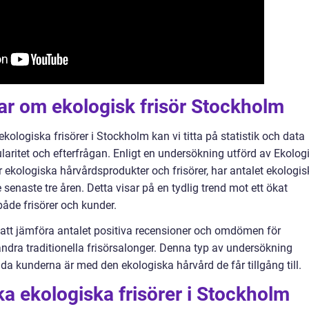
ar om ekologisk frisör Stockholm
 ekologiska frisörer i Stockholm kan vi titta på statistik och data
laritet och efterfrågan. Enligt en undersökning utförd av Ekolog
 ekologiska hårvårdsprodukter och frisörer, har antalet ekologis
senaste tre åren. Detta visar på en tydlig trend mot ett ökat
både frisörer och kunder.
tt jämföra antalet positiva recensioner och omdömen för
andra traditionella frisörsalonger. Denna typ av undersökning
jda kunderna är med den ekologiska hårvård de får tillgång till.
ka ekologiska frisörer i Stockholm