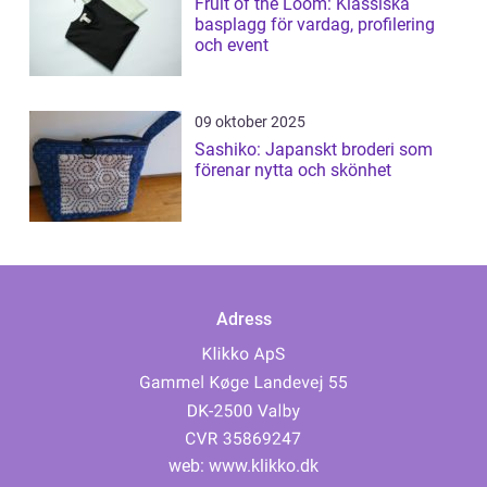
Fruit of the Loom: Klassiska
basplagg för vardag, profilering
och event
09 oktober 2025
Sashiko: Japanskt broderi som
förenar nytta och skönhet
Adress
web:
www.klikko.dk