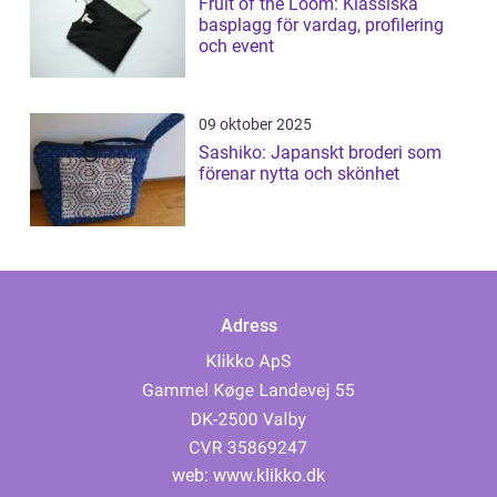
Fruit of the Loom: Klassiska
basplagg för vardag, profilering
och event
09 oktober 2025
Sashiko: Japanskt broderi som
förenar nytta och skönhet
Adress
web:
www.klikko.dk