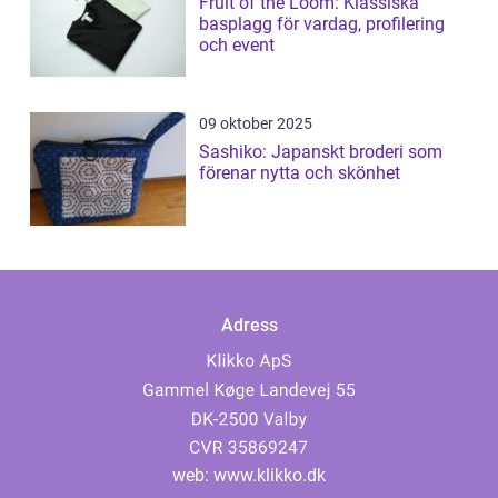
Fruit of the Loom: Klassiska
basplagg för vardag, profilering
och event
09 oktober 2025
Sashiko: Japanskt broderi som
förenar nytta och skönhet
Adress
web:
www.klikko.dk