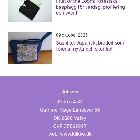
Fruit of the Loom: Klassiska
basplagg för vardag, profilering
och event
09 oktober 2025
Sashiko: Japanskt broderi som
förenar nytta och skönhet
Adress
web:
www.klikko.dk