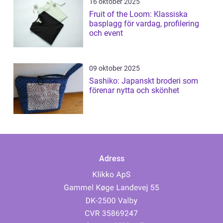
16 oktober 2025
Fruit of the Loom: Klassiska
basplagg för vardag, profilering
och event
09 oktober 2025
Sashiko: Japanskt broderi som
förenar nytta och skönhet
Adress