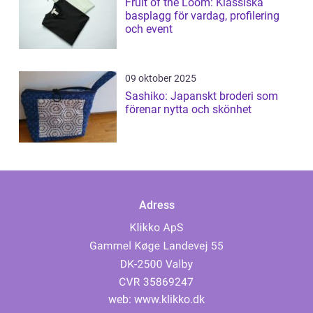
Fruit of the Loom: Klassiska
basplagg för vardag, profilering
och event
09 oktober 2025
Sashiko: Japanskt broderi som
förenar nytta och skönhet
Adress
web:
www.klikko.dk