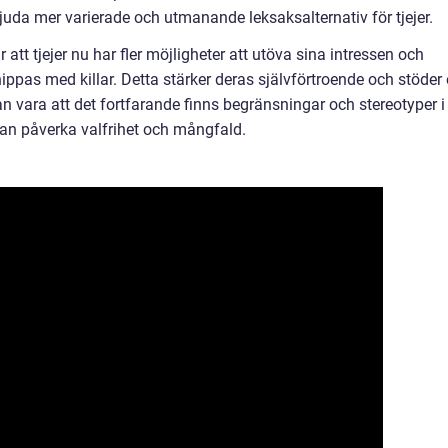
juda mer varierade och utmanande leksaksalternativ för tjejer.
tt tjejer nu har fler möjligheter att utöva sina intressen och
ppas med killar. Detta stärker deras självförtroende och stöder
n vara att det fortfarande finns begränsningar och stereotyper i
an påverka valfrihet och mångfald.