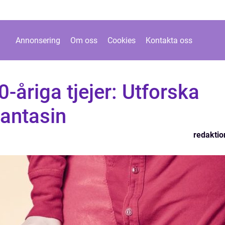
Annonsering
Om oss
Cookies
Kontakta oss
-åriga tjejer: Utforska
Fantasin
redaktio