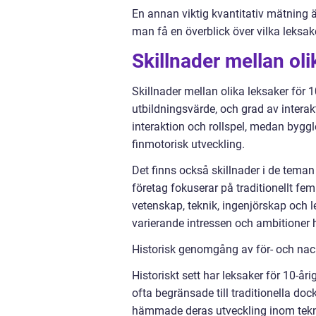
En annan viktig kvantitativ mätning ä
man få en överblick över vilka leksak
Skillnader mellan oli
Skillnader mellan olika leksaker för 1
utbildningsvärde, och grad av interakt
interaktion och rollspel, medan bygg
finmotorisk utveckling.
Det finns också skillnader i de teman 
företag fokuserar på traditionellt f
vetenskap, teknik, ingenjörskap och lek
varierande intressen och ambitioner h
Historisk genomgång av för- och nack
Historiskt sett har leksaker för 10-åri
ofta begränsade till traditionella do
hämmade deras utveckling inom tekn