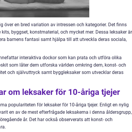
sig över en bred variation av intressen och kategorier. Det finns
ce kits, byggset, konstmaterial, och mycket mer. Dessa leksaker är
a barnens fantasi samt hjälpa till att utveckla deras sociala,
 innefattar interaktiva dockor som kan prata och utföra olika
apskit som låter dem utforska världen omkring dem, konst- och
itet och självuttryck samt byggleksaker som utvecklar deras
r om leksaker för 10-åriga tjejer
ma populariteten för leksaker för 10-åriga tjejer. Enligt en nylig
varit en av de mest efterfrågade leksakerna i denna åldersgrupp,
regående år. Det har också observerats att konst- och
ra.