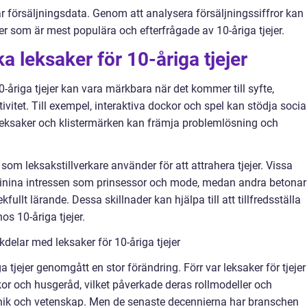
r försäljningsdata. Genom att analysera försäljningssiffror kan
er som är mest populära och efterfrågade av 10-åriga tjejer.
ka leksaker för 10-åriga tjejer
0-åriga tjejer kan vara märkbara när det kommer till syfte,
ivitet. Till exempel, interaktiva dockor och spel kan stödja socia
leksaker och klistermärken kan främja problemlösning och
som leksakstillverkare använder för att attrahera tjejer. Vissa
eminina intressen som prinsessor och mode, medan andra betonar
fullt lärande. Dessa skillnader kan hjälpa till att tillfredsställa
os 10-åriga tjejer.
delar med leksaker för 10-åriga tjejer
ga tjejer genomgått en stor förändring. Förr var leksaker för tjejer
ckor och husgeråd, vilket påverkade deras rollmodeller och
ik och vetenskap. Men de senaste decennierna har branschen