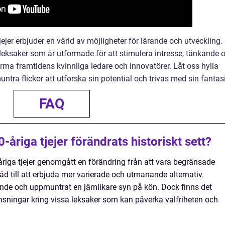
jejer erbjuder en värld av möjligheter för lärande och utveckling.
 leksaker som är utformade för att stimulera intresse, tänkande 
 forma framtidens kvinnliga ledare och innovatörer. Låt oss hylla
tra flickor att utforska sin potential och trivas med sin fantasi
FAQ
-åriga tjejer förändrats historiskt sett?
0-åriga tjejer genomgått en förändring från att vara begränsade
råd till att erbjuda mer varierade och utmanande alternativ.
roende och uppmuntrat en jämlikare syn på kön. Dock finns det
nsningar kring vissa leksaker som kan påverka valfriheten och