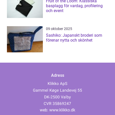
Fruit of the Loom: Klassiska
basplagg för vardag, profilering
och event
09 oktober 2025
Sashiko: Japanskt broderi som
förenar nytta och skönhet
Adress
web:
www.klikko.dk