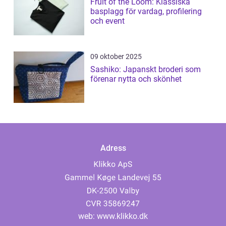
Fruit of the Loom: Klassiska
basplagg för vardag, profilering
och event
09 oktober 2025
Sashiko: Japanskt broderi som
förenar nytta och skönhet
Adress
web:
www.klikko.dk