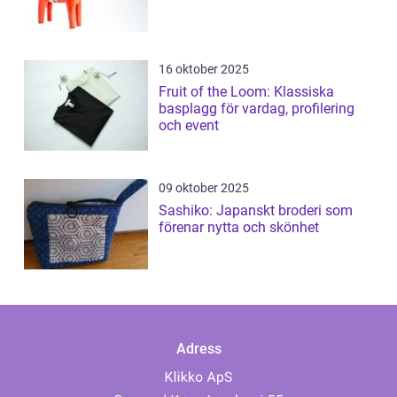
16 oktober 2025
Fruit of the Loom: Klassiska
basplagg för vardag, profilering
och event
09 oktober 2025
Sashiko: Japanskt broderi som
förenar nytta och skönhet
Adress