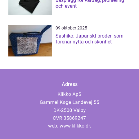
basplagg för vardag, profilering
och event
09 oktober 2025
Sashiko: Japanskt broderi som
förenar nytta och skönhet
Adress
web:
www.klikko.dk