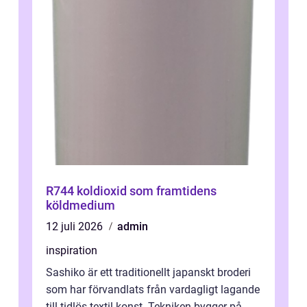
R744 koldioxid som framtidens
köldmedium
12 juli 2026
admin
inspiration
Sashiko är ett traditionellt japanskt broderi
som har förvandlats från vardagligt lagande
till tidlös textil konst. Tekniken bygger på