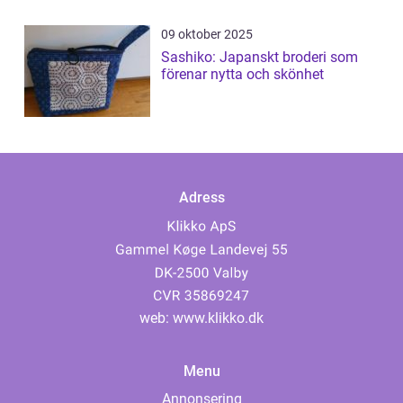
09 oktober 2025
Sashiko: Japanskt broderi som
förenar nytta och skönhet
Adress
web:
www.klikko.dk
Menu
Annonsering