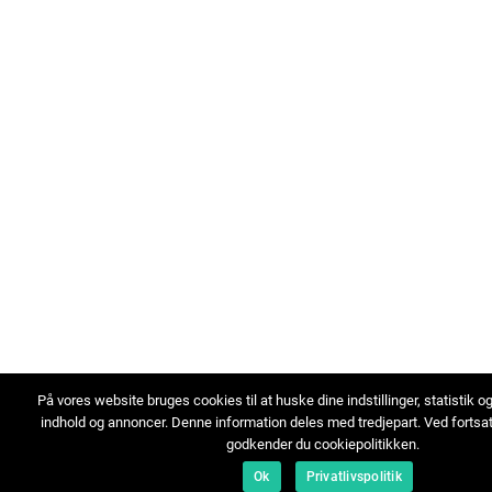
På vores website bruges cookies til at huske dine indstillinger, statistik o
indhold og annoncer. Denne information deles med tredjepart. Ved fortsa
godkender du cookiepolitikken.
Ok
Privatlivspolitik