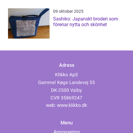
09 oktober 2025
Sashiko: Japanskt broderi som
förenar nytta och skönhet
Adress
web:
www.klikko.dk
Menu
Annonsering