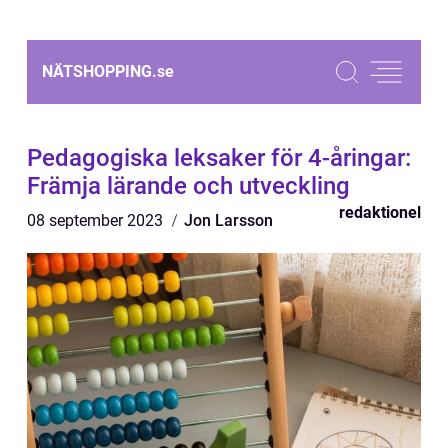
NÄTSHOPPING.
se
Pedagogiska leksaker för 4-åringar:
Främja lärande och utveckling
redaktionel
08 september 2023
Jon Larsson