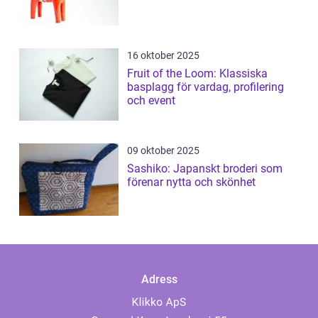
16 oktober 2025
Fruit of the Loom: Klassiska
basplagg för vardag, profilering
och event
09 oktober 2025
Sashiko: Japanskt broderi som
förenar nytta och skönhet
Adress