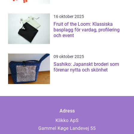
16 oktober 2025
Fruit of the Loom: Klassiska
basplagg för vardag, profilering
och event
09 oktober 2025
Sashiko: Japanskt broderi som
förenar nytta och skönhet
Adress