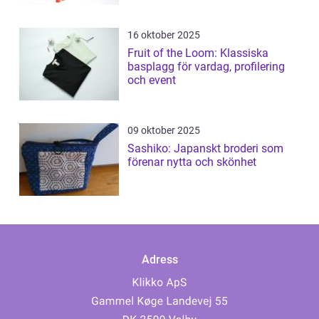
16 oktober 2025
Fruit of the Loom: Klassiska
basplagg för vardag, profilering
och event
09 oktober 2025
Sashiko: Japanskt broderi som
förenar nytta och skönhet
Adress